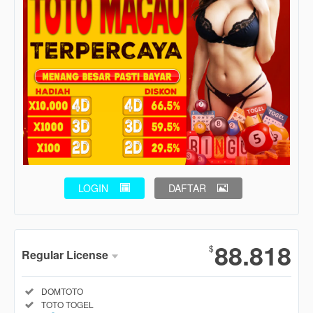
LOGIN
DAFTAR
Show More
88.818
$
Regular License
Regular
Included:
DOMTOTO
License
Included:
TOTO TOGEL
SELECTED