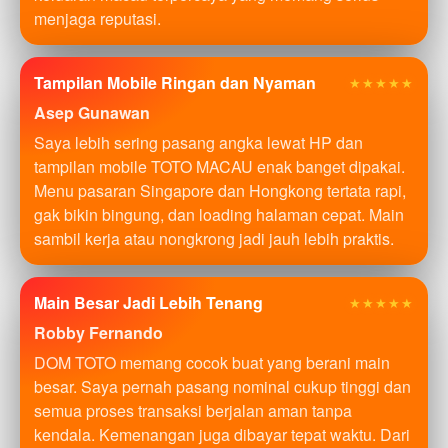
menjaga reputasi.
Tampilan Mobile Ringan dan Nyaman
★★★★★
Asep Gunawan
Saya lebih sering pasang angka lewat HP dan
tampilan mobile TOTO MACAU enak banget dipakai.
Menu pasaran Singapore dan Hongkong tertata rapi,
gak bikin bingung, dan loading halaman cepat. Main
sambil kerja atau nongkrong jadi jauh lebih praktis.
Main Besar Jadi Lebih Tenang
★★★★★
Robby Fernando
DOM TOTO memang cocok buat yang berani main
besar. Saya pernah pasang nominal cukup tinggi dan
semua proses transaksi berjalan aman tanpa
kendala. Kemenangan juga dibayar tepat waktu. Dari